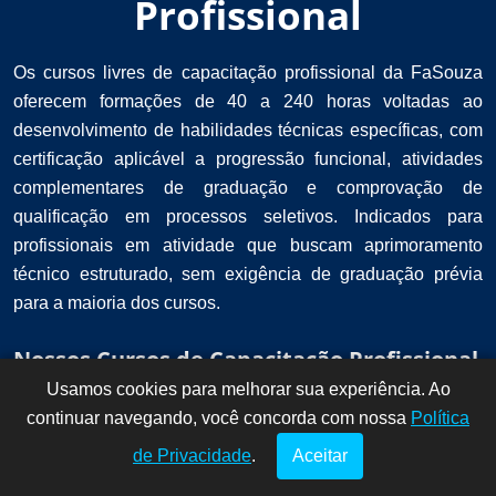
Profissional
Os cursos livres de capacitação profissional da FaSouza
oferecem formações de 40 a 240 horas voltadas ao
desenvolvimento de habilidades técnicas específicas, com
certificação aplicável a progressão funcional, atividades
complementares de graduação e comprovação de
qualificação em processos seletivos. Indicados para
profissionais em atividade que buscam aprimoramento
técnico estruturado, sem exigência de graduação prévia
para a maioria dos cursos.
Nossos Cursos de Capacitação Profissional
Usamos cookies para melhorar sua experiência. Ao
Dúvidas? Fale
!
continuar navegando, você concorda com nossa
conosco por
Política
aqui!
de Privacidade
.
Aceitar