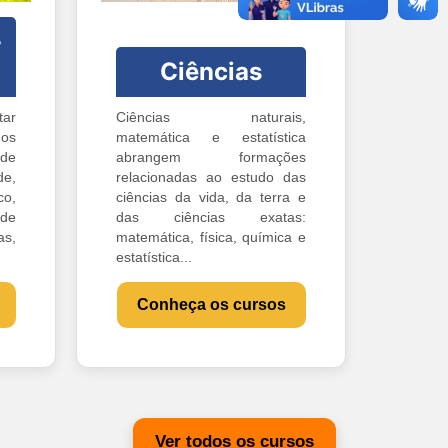
-
Ciências
ar
Ciências naturais,
os
matemática e estatística
 de
abrangem formações
e,
relacionadas ao estudo das
o,
ciências da vida, da terra e
 de
das ciências exatas:
s,
matemática, física, química e
estatística...
Conheça os cursos
Ver todos os cursos