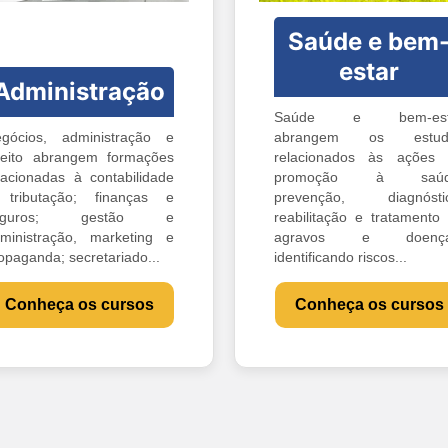
Saúde e bem
estar
Administração
Saúde e bem-est
gócios, administração e
abrangem os estud
reito abrangem formações
relacionados às ações
lacionadas à contabilidade
promoção à saúd
tributação; finanças e
prevenção, diagnóstic
eguros; gestão e
reabilitação e tratamento
ministração, marketing e
agravos e doença
opaganda; secretariado...
identificando riscos...
Conheça os cursos
Conheça os cursos