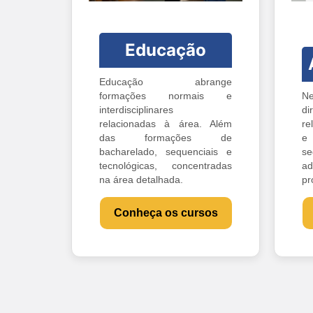
Educação
Educação abrange
formações normais e
Ne
interdisciplinares
di
relacionadas à área. Além
re
das formações de
e 
bacharelado, sequenciais e
s
tecnológicas, concentradas
ad
na área detalhada.
pr
Conheça os cursos