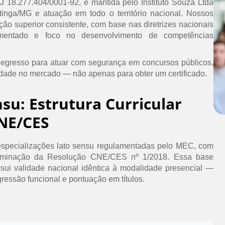
PJ 18.277.404/0001-92, é mantida pelo Instituto Souza Ltda
inga/MG e atuação em todo o território nacional. Nossos
ão superior consistente, com base nas diretrizes nacionais
umentado e foco no desenvolvimento de competências
 egresso para atuar com segurança em concursos públicos,
idade no mercado — não apenas para obter um certificado.
nsu: Estrutura Curricular
NE/CES
specializações lato sensu regulamentadas pelo MEC, com
erminação da Resolução CNE/CES nº 1/2018. Essa base
ssui validade nacional idêntica à modalidade presencial —
ressão funcional e pontuação em títulos.