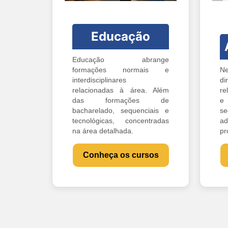
Educação
Educação abrange
formações normais e
Ne
interdisciplinares
di
relacionadas à área. Além
re
das formações de
e 
bacharelado, sequenciais e
s
tecnológicas, concentradas
ad
na área detalhada.
pr
Conheça os cursos