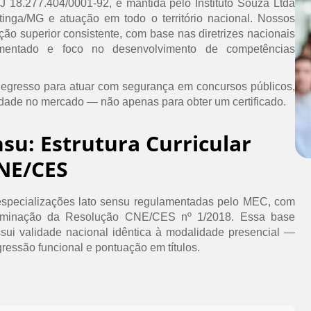
PJ 18.277.404/0001-92, é mantida pelo Instituto Souza Ltda
inga/MG e atuação em todo o território nacional. Nossos
ão superior consistente, com base nas diretrizes nacionais
umentado e foco no desenvolvimento de competências
 egresso para atuar com segurança em concursos públicos,
idade no mercado — não apenas para obter um certificado.
nsu: Estrutura Curricular
NE/CES
specializações lato sensu regulamentadas pelo MEC, com
erminação da Resolução CNE/CES nº 1/2018. Essa base
ssui validade nacional idêntica à modalidade presencial —
ressão funcional e pontuação em títulos.