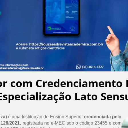
or com Credenciamento 
Especialização Lato Sens
uza)
é uma Instituição de Ensino Superior
credenciada pelo
 128/2021
, registrada no e-MEC sob o código 23455 e com