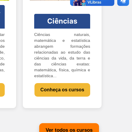
-
Ciências
ar
Ciências naturais,
os
matemática e estatística
 de
abrangem formações
e,
relacionadas ao estudo das
o,
ciências da vida, da terra e
 de
das ciências exatas:
s,
matemática, física, química e
estatística...
Conheça os cursos
Ver todos os cursos