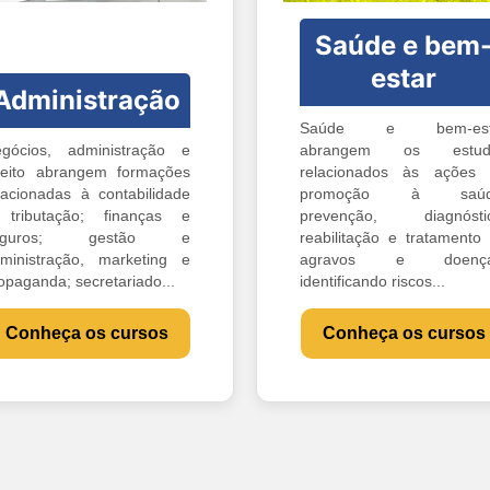
Saúde e bem
estar
Administração
Saúde e bem-est
gócios, administração e
abrangem os estud
reito abrangem formações
relacionados às ações
lacionadas à contabilidade
promoção à saúd
tributação; finanças e
prevenção, diagnóstic
eguros; gestão e
reabilitação e tratamento
ministração, marketing e
agravos e doença
opaganda; secretariado...
identificando riscos...
Conheça os cursos
Conheça os cursos