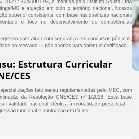
PJ 18.277.404/0001-92, é mantida pelo Instituto Souza Ltda
inga/MG e atuação em todo o território nacional. Nossos
ão superior consistente, com base nas diretrizes nacionais
umentado e foco no desenvolvimento de competências
 egresso para atuar com segurança em concursos públicos,
idade no mercado — não apenas para obter um certificado.
nsu: Estrutura Curricular
NE/CES
specializações lato sensu regulamentadas pelo MEC, com
erminação da Resolução CNE/CES nº 1/2018. Essa base
ssui validade nacional idêntica à modalidade presencial —
ressão funcional e pontuação em títulos.