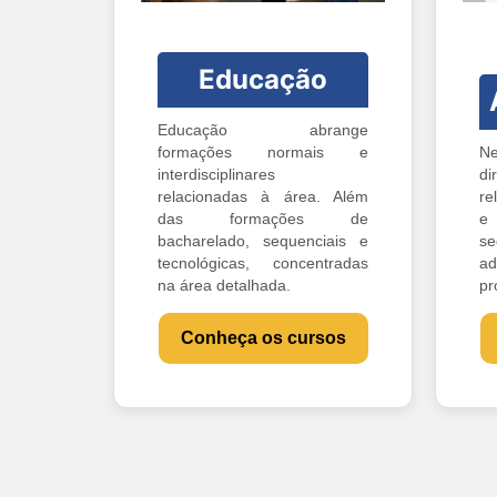
Educação
Educação abrange
formações normais e
Ne
interdisciplinares
di
relacionadas à área. Além
re
das formações de
e 
bacharelado, sequenciais e
s
tecnológicas, concentradas
ad
na área detalhada.
pr
Conheça os cursos