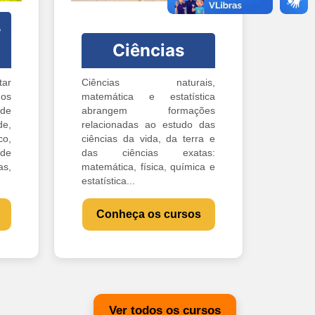
-
Ciências
ar
Ciências naturais,
os
matemática e estatística
 de
abrangem formações
e,
relacionadas ao estudo das
o,
ciências da vida, da terra e
 de
das ciências exatas:
s,
matemática, física, química e
estatística...
Conheça os cursos
Ver todos os cursos