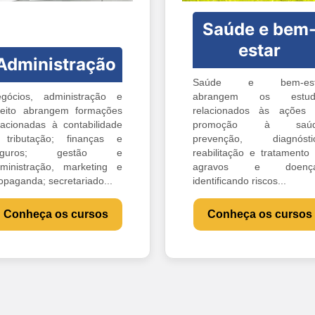
Saúde e bem
estar
Administração
Saúde e bem-est
gócios, administração e
abrangem os estud
reito abrangem formações
relacionados às ações
lacionadas à contabilidade
promoção à saúd
tributação; finanças e
prevenção, diagnóstic
eguros; gestão e
reabilitação e tratamento
ministração, marketing e
agravos e doença
opaganda; secretariado...
identificando riscos...
Conheça os cursos
Conheça os cursos