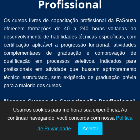
Profissional
Os cursos livres de capacitação profissional da FaSouza
oferecem formações de 40 a 240 horas voltadas ao
desenvolvimento de habilidades técnicas específicas, com
certificação aplicável a progressão funcional, atividades
complementares de graduação e comprovação de
qualificação em processos seletivos. Indicados para
profissionais em atividade que buscam aprimoramento
técnico estruturado, sem exigência de graduação prévia
para a maioria dos cursos.
Nossos Cursos de Capacitação Profissional
Usamos cookies para melhorar sua experiência. Ao
Dúvidas? Fale
!
continuar navegando, você concorda com nossa
conosco por
Política
aqui!
de Privacidade
.
Aceitar