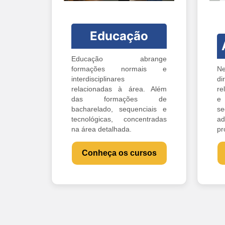
Educação
Educação abrange
formações normais e
Ne
interdisciplinares
di
relacionadas à área. Além
re
das formações de
e 
bacharelado, sequenciais e
s
tecnológicas, concentradas
ad
na área detalhada.
pr
Conheça os cursos