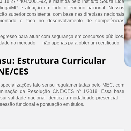
PJ 18.277.404/0001-92, é mantida pelo Instituto Souza Ltda
inga/MG e atuação em todo o território nacional. Nossos
ão superior consistente, com base nas diretrizes nacionais
umentado e foco no desenvolvimento de competências
 egresso para atuar com segurança em concursos públicos,
idade no mercado — não apenas para obter um certificado.
nsu: Estrutura Curricular
NE/CES
specializações lato sensu regulamentadas pelo MEC, com
erminação da Resolução CNE/CES nº 1/2018. Essa base
ssui validade nacional idêntica à modalidade presencial —
ressão funcional e pontuação em títulos.