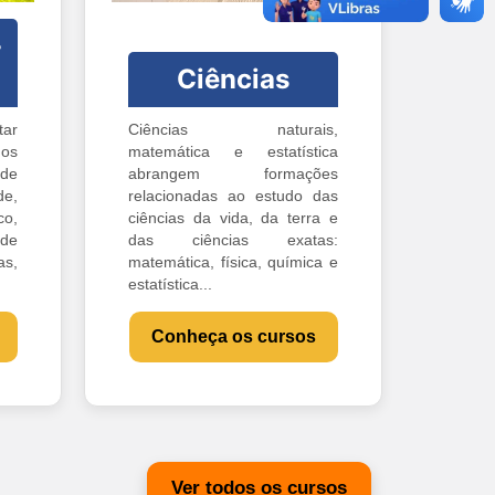
-
Ciências
ar
Ciências naturais,
os
matemática e estatística
 de
abrangem formações
e,
relacionadas ao estudo das
o,
ciências da vida, da terra e
 de
das ciências exatas:
s,
matemática, física, química e
estatística...
Conheça os cursos
Ver todos os cursos