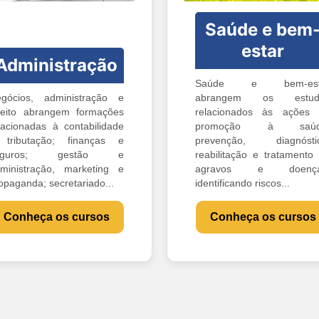
Saúde e bem
estar
Administração
Saúde e bem-est
gócios, administração e
abrangem os estud
reito abrangem formações
relacionados às ações
lacionadas à contabilidade
promoção à saúd
tributação; finanças e
prevenção, diagnóstic
eguros; gestão e
reabilitação e tratamento
ministração, marketing e
agravos e doença
opaganda; secretariado...
identificando riscos...
Conheça os cursos
Conheça os cursos