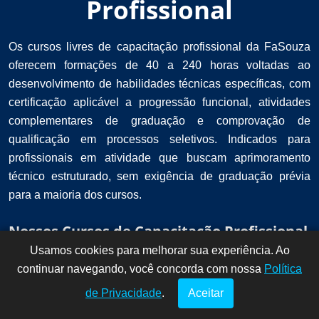
Profissional
Os cursos livres de capacitação profissional da FaSouza
oferecem formações de 40 a 240 horas voltadas ao
desenvolvimento de habilidades técnicas específicas, com
certificação aplicável a progressão funcional, atividades
complementares de graduação e comprovação de
qualificação em processos seletivos. Indicados para
profissionais em atividade que buscam aprimoramento
técnico estruturado, sem exigência de graduação prévia
para a maioria dos cursos.
Nossos Cursos de Capacitação Profissional
Usamos cookies para melhorar sua experiência. Ao
Dúvidas? Fale
!
continuar navegando, você concorda com nossa
conosco por
Política
aqui!
de Privacidade
.
Aceitar