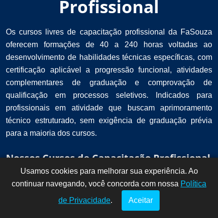
Profissional
Os cursos livres de capacitação profissional da FaSouza
oferecem formações de 40 a 240 horas voltadas ao
desenvolvimento de habilidades técnicas específicas, com
certificação aplicável a progressão funcional, atividades
complementares de graduação e comprovação de
qualificação em processos seletivos. Indicados para
profissionais em atividade que buscam aprimoramento
técnico estruturado, sem exigência de graduação prévia
para a maioria dos cursos.
Nossos Cursos de Capacitação Profissional
Usamos cookies para melhorar sua experiência. Ao
Dúvidas? Fale
!
continuar navegando, você concorda com nossa
conosco por
Política
aqui!
de Privacidade
.
Aceitar