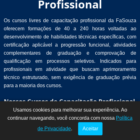
Profissional
Os cursos livres de capacitação profissional da FaSouza
oferecem formações de 40 a 240 horas voltadas ao
desenvolvimento de habilidades técnicas específicas, com
certificação aplicável a progressão funcional, atividades
complementares de graduação e comprovação de
qualificação em processos seletivos. Indicados para
profissionais em atividade que buscam aprimoramento
técnico estruturado, sem exigência de graduação prévia
para a maioria dos cursos.
Nossos Cursos de Capacitação Profissional
Usamos cookies para melhorar sua experiência. Ao
Dúvidas? Fale
!
continuar navegando, você concorda com nossa
conosco por
Política
aqui!
de Privacidade
.
Aceitar